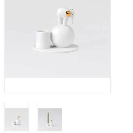
Pasen
Koopjes
Cadeaubonnen
Blog