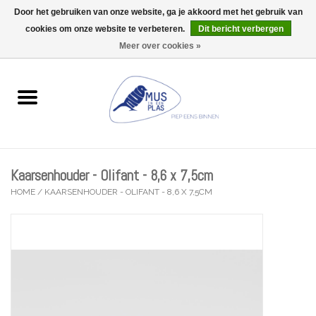
Door het gebruiken van onze website, ga je akkoord met het gebruik van
Wij zijn uitzonderlijk gesloten op Do 13/08
cookies om onze website te verbeteren.
Dit bericht verbergen
0 Artikelen - €0,00
Meer over cookies »
Home
Wenskaarten
Accessoires
Kaarsenhouder - Olifant - 8,6 x 7,5cm
Lifestyle
HOME
/
KAARSENHOUDER - OLIFANT - 8,6 X 7,5CM
Kleine gelukjes
Troost
Thema