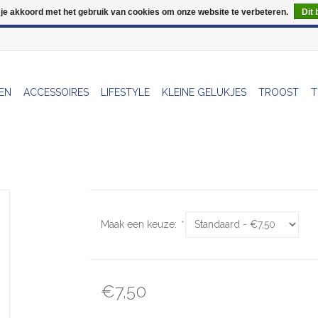
 je akkoord met het gebruik van cookies om onze website te verbeteren.
Dit 
Wij zijn uitzonderlijk gesloten op Do 13/08
EN
ACCESSOIRES
LIFESTYLE
KLEINE GELUKJES
TROOST
T
Maak een keuze:
*
€7,50