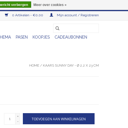
bericht verbergen
Meer over cookies »
0 Artikelen - €0,00
Mijn account / Registreren
HEMA
PASEN
KOOPJES
CADEAUBONNEN
HOME
/
KAARS SUNNY DAY - Ø 2,2 X 23 CM
+
TOEVOEGEN AAN WINKELWAGEN
-