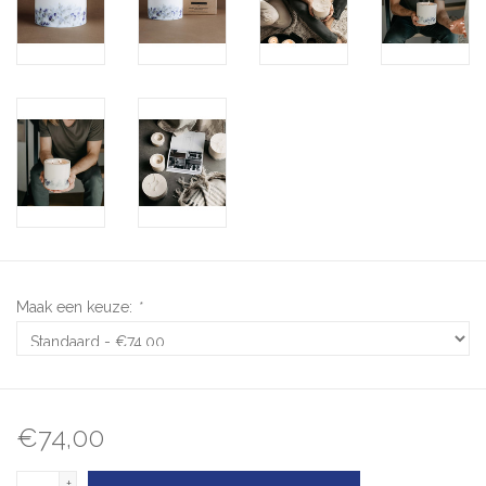
Maak een keuze:
*
€74,00
+