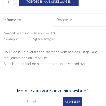
TOEVOEGEN AAN WINKELWAGEN
-
Informatie
Reviews
(0)
Beschikbaarheid:
Op voorraad
(1)
Levertijd:
1-5 werkdagen
Bouw de brug over troebel water en kom aan de rustige kant
met jeneverbes en limonium.
Alles is goed. Met de hand gegoten kaars van sojawas,
gedecoreerd met jeneverbes en limoniumbloemen uit Letse
weiden en bossen. Alleen natuurlijke sojawas en
jeneverbessengeur, de fijnste katoenen lont en recyclebare
kartonnen verpakking. Kaars brandt en creëert een tunnel om de
Meld je aan voor onze nieuwsbrief:
kruiden te verlichten.
ABONNEER
Geur: jeneverbes