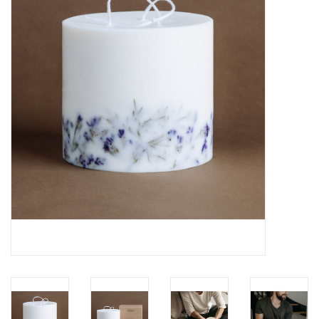
Pasen
Koopjes
Cadeaubonnen
Blog