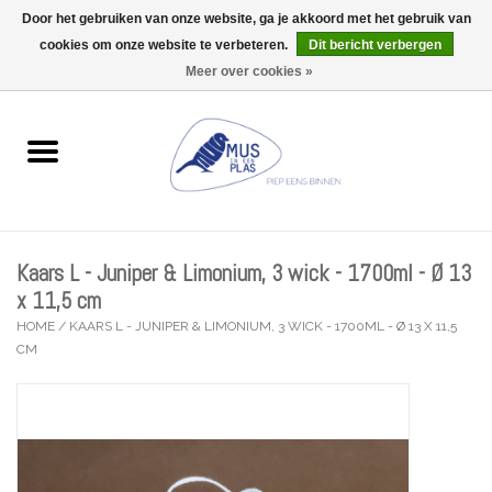
Door het gebruiken van onze website, ga je akkoord met het gebruik van
Wij zijn uitzonderlijk gesloten op Do 13/08
cookies om onze website te verbeteren.
Dit bericht verbergen
0 Artikelen - €0,00
Meer over cookies »
Home
Wenskaarten
Accessoires
Kaars L - Juniper & Limonium, 3 wick - 1700ml - Ø 13
Lifestyle
x 11,5 cm
HOME
/
KAARS L - JUNIPER & LIMONIUM, 3 WICK - 1700ML - Ø 13 X 11,5
CM
Kleine gelukjes
Troost
Thema