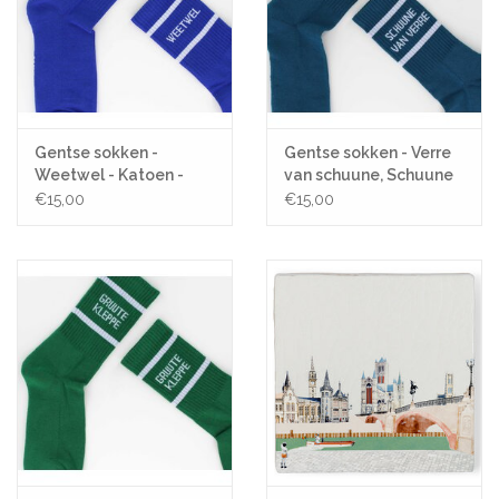
Gentse sokken -
Gentse sokken - Verre
Weetwel - Katoen -
van schuune, Schuune
One size
van verre - Katoen -
€15,00
€15,00
One size