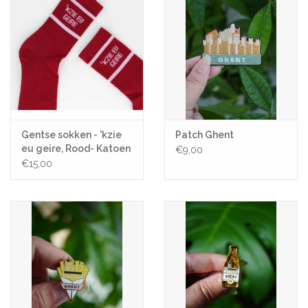
Gentse sokken - 'kzie
Patch Ghent
eu geire, Rood- Katoen
€9,00
- One size
€15,00