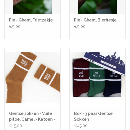
Pin - Ghent, Frietzakje
Pin - Ghent, Bierflesje
€9,00
€9,00
Gentse sokken - Vuile
Box - 3 paar Gentse
pitoe, Camel - Katoen -
Sokken
One size
€15,00
€45,00