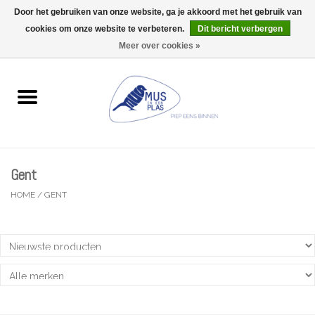
Door het gebruiken van onze website, ga je akkoord met het gebruik van
Wij zijn uitzonderlijk gesloten op Do 13/08
cookies om onze website te verbeteren.
Dit bericht verbergen
0 Artikelen - €0,00
Meer over cookies »
Home
Wenskaarten
Accessoires
Gent
Lifestyle
HOME
/
GENT
Kleine gelukjes
Troost
Thema