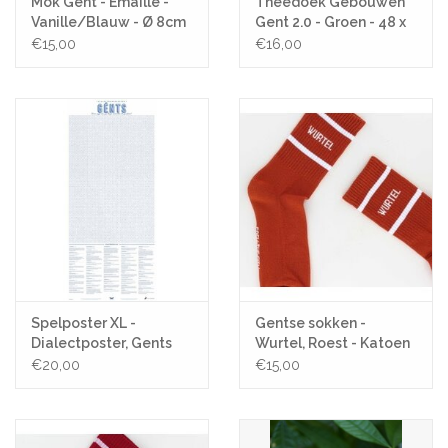
Mok Gent - Emaille -
Theedoek Gebouwen
Vanille/Blauw - Ø 8cm
Gent 2.0 - Groen - 48 x
70 cm - 100% Katoen
€15,00
€16,00
Spelposter XL -
Gentse sokken -
Dialectposter, Gents
Wurtel, Roest - Katoen
- One size
€20,00
€15,00