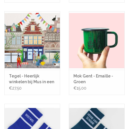
Tegel - Heerlijk
Mok Gent - Emaille -
winkelen bij Mus in een
Groen
Plas
€27,50
€15,00