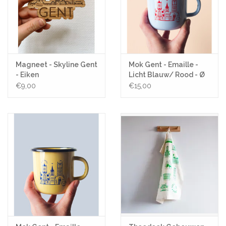
Magneet - Skyline Gent
Mok Gent - Emaille -
- Eiken
Licht Blauw/ Rood - Ø
8cm
€9,00
€15,00