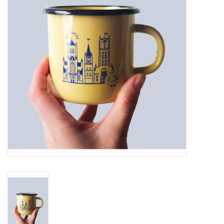
Pasen
Koopjes
Cadeaubonnen
Blog