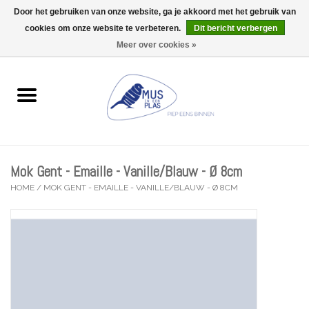
Door het gebruiken van onze website, ga je akkoord met het gebruik van
Wij zijn uitzonderlijk gesloten op Do 06/08 en Do 13/08
cookies om onze website te verbeteren.
Dit bericht verbergen
0 Artikelen - €0,00
Meer over cookies »
Home
Wenskaarten
Accessoires
Mok Gent - Emaille - Vanille/Blauw - Ø 8cm
Lifestyle
HOME
/
MOK GENT - EMAILLE - VANILLE/BLAUW - Ø 8CM
Kleine gelukjes
Troost
Thema