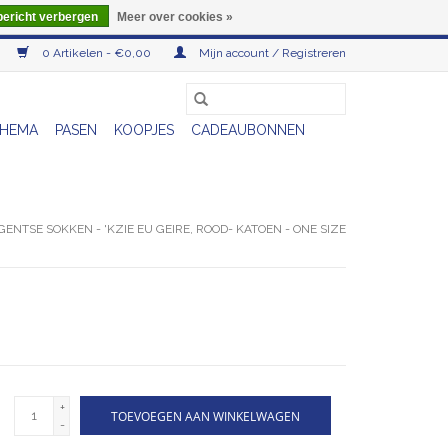
bericht verbergen
Meer over cookies »
0 Artikelen - €0,00
Mijn account / Registreren
HEMA
PASEN
KOOPJES
CADEAUBONNEN
GENTSE SOKKEN - 'KZIE EU GEIRE, ROOD- KATOEN - ONE SIZE
+
TOEVOEGEN AAN WINKELWAGEN
-