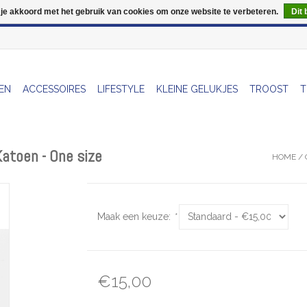
 je akkoord met het gebruik van cookies om onze website te verbeteren.
Dit 
Wij zijn uitzonderlijk gesloten op Do 13/08
EN
ACCESSOIRES
LIFESTYLE
KLEINE GELUKJES
TROOST
T
Katoen - One size
HOME
/
Maak een keuze:
*
€15,00