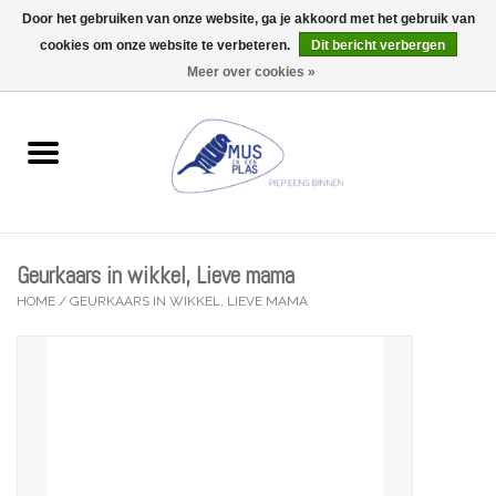
Door het gebruiken van onze website, ga je akkoord met het gebruik van
Wij zijn uitzonderlijk gesloten op Do 13/08
cookies om onze website te verbeteren.
Dit bericht verbergen
0 Artikelen - €0,00
Meer over cookies »
Home
Wenskaarten
Accessoires
Geurkaars in wikkel, Lieve mama
Lifestyle
HOME
/
GEURKAARS IN WIKKEL, LIEVE MAMA
Kleine gelukjes
Troost
Thema