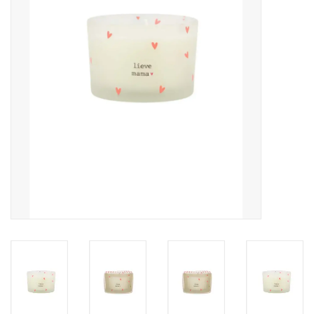
Pasen
Koopjes
Cadeaubonnen
Blog