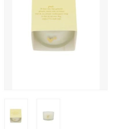
Pasen
Koopjes
Cadeaubonnen
Blog