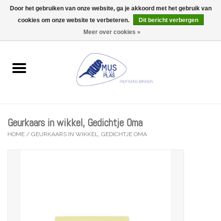
Door het gebruiken van onze website, ga je akkoord met het gebruik van
Wij zijn uitzonderlijk gesloten op Do 13/08
cookies om onze website te verbeteren.
Dit bericht verbergen
0 Artikelen - €0,00
Meer over cookies »
Home
Wenskaarten
Accessoires
Geurkaars in wikkel, Gedichtje Oma
Lifestyle
HOME
/
GEURKAARS IN WIKKEL, GEDICHTJE OMA
Kleine gelukjes
Troost
Thema