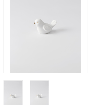
Pasen
Koopjes
Cadeaubonnen
Blog