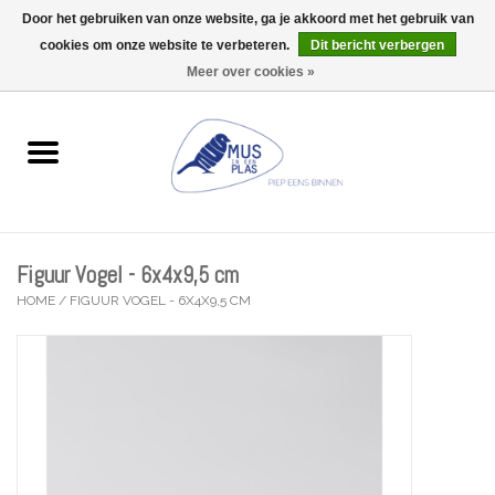
Door het gebruiken van onze website, ga je akkoord met het gebruik van
Wij zijn uitzonderlijk gesloten op Do 06/08 en Do 13/08
cookies om onze website te verbeteren.
Dit bericht verbergen
0 Artikelen - €0,00
Meer over cookies »
Home
Wenskaarten
Accessoires
Figuur Vogel - 6x4x9,5 cm
Lifestyle
HOME
/
FIGUUR VOGEL - 6X4X9,5 CM
Kleine gelukjes
Troost
Thema