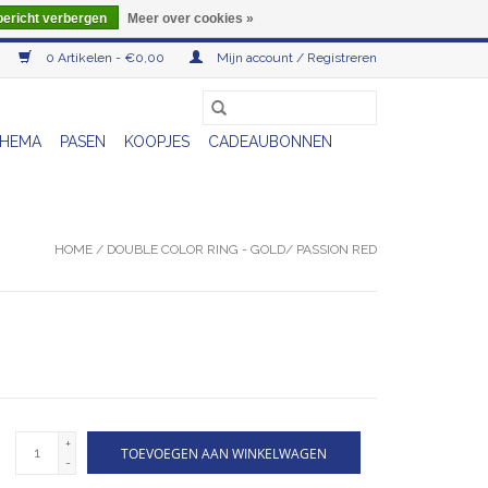
bericht verbergen
Meer over cookies »
0 Artikelen - €0,00
Mijn account / Registreren
HEMA
PASEN
KOOPJES
CADEAUBONNEN
HOME
/
DOUBLE COLOR RING - GOLD/ PASSION RED
+
TOEVOEGEN AAN WINKELWAGEN
-