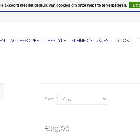
 je akkoord met het gebruik van cookies om onze website te verbeteren.
Dit 
Wij zijn uitzonderlijk gesloten op Do 06/08 en Do 13/08
EN
ACCESSOIRES
LIFESTYLE
KLEINE GELUKJES
TROOST
T
Size:
*
€29,00