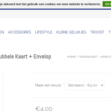
 je akkoord met het gebruik van cookies om onze website te verbeteren.
Dit 
Wij zijn uitzonderlijk gesloten op Do 13/08
EN
ACCESSOIRES
LIFESTYLE
KLEINE GELUKJES
TROOST
T
Dubbele Kaart + Envelop
HOME
/
WENSKAART - HAIRS IN
Maak een keuze:
*
€4,00