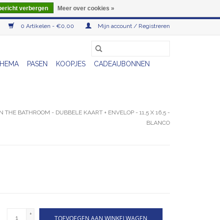
bericht verbergen
Meer over cookies »
0 Artikelen - €0,00
Mijn account / Registreren
HEMA
PASEN
KOOPJES
CADEAUBONNEN
 THE BATHROOM - DUBBELE KAART + ENVELOP - 11,5 X 16,5 -
BLANCO
+
TOEVOEGEN AAN WINKELWAGEN