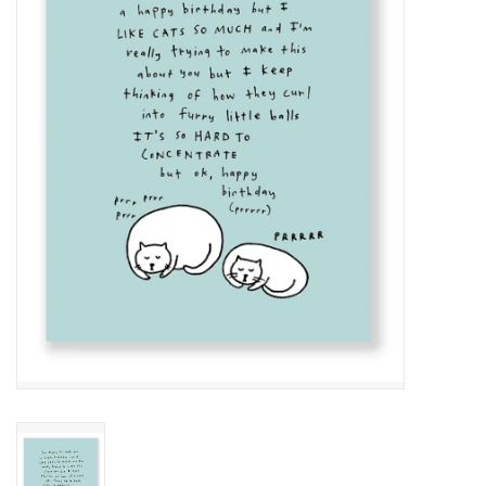
Pasen
Koopjes
Cadeaubonnen
Blog