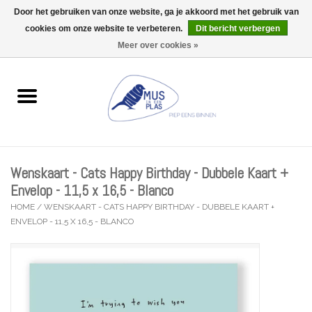
Door het gebruiken van onze website, ga je akkoord met het gebruik van
Wij zijn uitzonderlijk gesloten op Do 13/08
cookies om onze website te verbeteren.
Dit bericht verbergen
0 Artikelen - €0,00
Meer over cookies »
Home
Wenskaarten
Accessoires
Wenskaart - Cats Happy Birthday - Dubbele Kaart +
Lifestyle
Envelop - 11,5 x 16,5 - Blanco
HOME
/
WENSKAART - CATS HAPPY BIRTHDAY - DUBBELE KAART +
ENVELOP - 11,5 X 16,5 - BLANCO
Kleine gelukjes
Troost
Thema