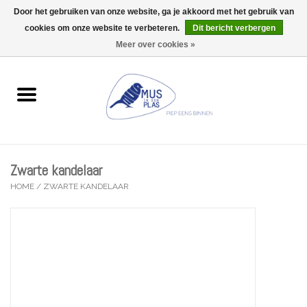
Door het gebruiken van onze website, ga je akkoord met het gebruik van
Wij zijn uitzonderlijk gesloten op Do 13/08
cookies om onze website te verbeteren.
Dit bericht verbergen
0 Artikelen - €0,00
Meer over cookies »
Home
Wenskaarten
Accessoires
Zwarte kandelaar
Lifestyle
HOME
/
ZWARTE KANDELAAR
Kleine gelukjes
Troost
Thema