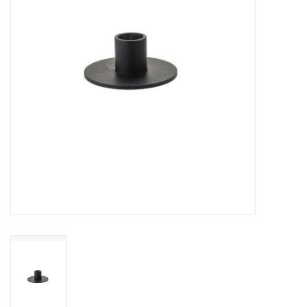
Pasen
Koopjes
Cadeaubonnen
Blog