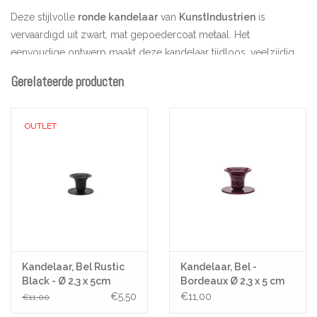
Deze stijlvolle
ronde kandelaar
van
KunstIndustrien
is
vervaardigd uit zwart, mat gepoedercoat metaal. Het
eenvoudige ontwerp maakt deze kandelaar tijdloos, veelzijdig
en perfect passend in elk interieur – van modern tot rustiek.
Gerelateerde producten
Met een diameter van 2,3 cm en hoogte van 5 cm is deze
kandelaar geschikt voor standaard dinerkaarsen.
OUTLET
Minimalistisch & functioneel ontwerp – Past moeiteloos in elk
interieur
Zwart mat metaal – Neutraal maar stijlvol en verfijnd
Perfect voor dinerkaarsen – Opening van ca. 2,2 cm
Ontworpen door KunstIndustrien en met zorg geproduceerd
in hun familiefabriek in Servië
Gebruikstips voor kaarsen:
Knip de lont tot ca. 1 cm voor gebruik om walmen te
Kandelaar, Bel Rustic
Kandelaar, Bel -
voorkomen. Zet de kaars niet in de tocht, en doof ze idealiter
Black - Ø 2,3 x 5cm
Bordeaux Ø 2,3 x 5 cm
€5,50
€11,00
door de lont in het vloeibare kaarsvet te dopen voor een
€11,00
rookvrije ervaring.