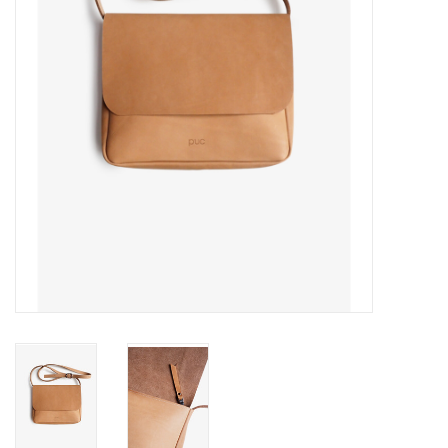
Pasen
Koopjes
Cadeaubonnen
Blog