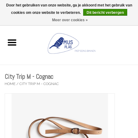
Door het gebruiken van onze website, ga je akkoord met het gebruik van
Wij zijn uitzonderlijk gesloten op Do 06/08 en Do 13/08
cookies om onze website te verbeteren.
Dit bericht verbergen
0 Artikelen - €0,00
Meer over cookies »
Home
Wenskaarten
Accessoires
City Trip M - Cognac
Lifestyle
HOME
/
CITY TRIP M - COGNAC
Kleine gelukjes
Troost
Thema