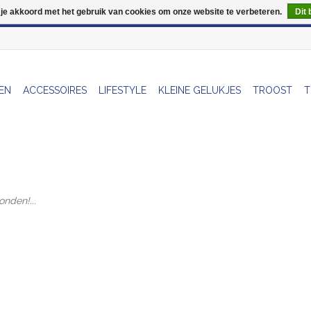
 je akkoord met het gebruik van cookies om onze website te verbeteren.
Dit 
Wij zijn uitzonderlijk gesloten op Do 13/08
EN
ACCESSOIRES
LIFESTYLE
KLEINE GELUKJES
TROOST
T
nden!...