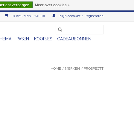
bericht verbergen
Meer over cookies »
0 Artikelen - €0,00
Mijn account / Registreren
HEMA
PASEN
KOOPJES
CADEAUBONNEN
HOME
/
MERKEN
/
PROSPECTT