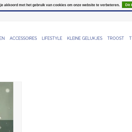
 je akkoord met het gebruik van cookies om onze website te verbeteren.
Dit 
Wij zijn uitzonderlijk gesloten op Do 13/08
EN
ACCESSOIRES
LIFESTYLE
KLEINE GELUKJES
TROOST
T
Ballon -
elop
NKELWAGEN