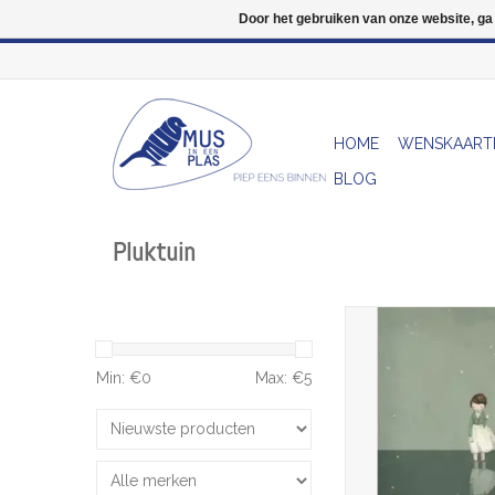
Door het gebruiken van onze website, ga
HOME
WENSKAART
BLOG
Pluktuin
Wenskaart - Maan 
Postkaart + Env
TOEVOEGEN AAN WI
Min: €
0
Max: €
5