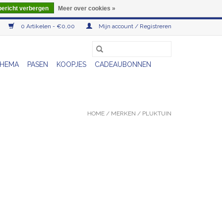
bericht verbergen
Meer over cookies »
0 Artikelen - €0,00
Mijn account / Registreren
HEMA
PASEN
KOOPJES
CADEAUBONNEN
HOME
/
MERKEN
/
PLUKTUIN