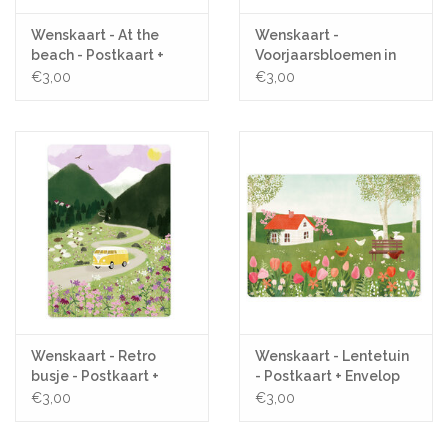
Wenskaart - At the
Wenskaart -
beach - Postkaart +
Voorjaarsbloemen in
Envelop
Stippenkannetje -
€3,00
€3,00
Postkaart + Envelop
Wenskaart - Retro
Wenskaart - Lentetuin
busje - Postkaart +
- Postkaart + Envelop
Envelop
€3,00
€3,00