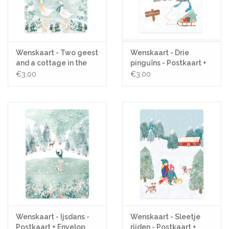
Wenskaart - Two geest
Wenskaart - Drie
and a cottage in the
pinguïns - Postkaart +
snow - Postkaart +
Envelop
€3,00
€3,00
Envelop
Wenskaart - Ijsdans -
Wenskaart - Sleetje
Postkaart + Envelop
rijden - Postkaart +