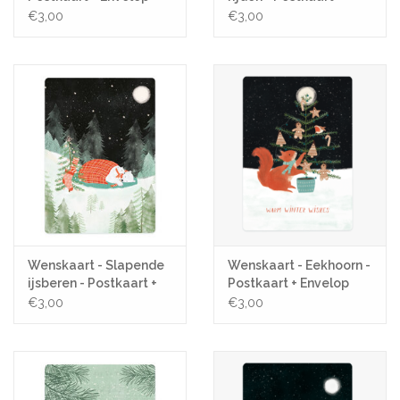
Envelop
€3,00
€3,00
Wenskaart - Slapende
Wenskaart - Eekhoorn -
ijsberen - Postkaart +
Postkaart + Envelop
Envelop
€3,00
€3,00