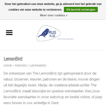
Door het gebruiken van onze website, ga je akkoord met het gebruik van
Wij zijn uitzonderlijk gesloten op Do 13/08
cookies om onze website te verbeteren.
Dit bericht verbergen
0 Artikelen - €0,00
Meer over cookies »
Home
Wenskaarten
Accessoires
LemonBird
Lifestyle
HOME
/
MERKEN
/
LEMONBIRD
De ontwerpen van The LemonBird zijn geïnspireerd door de
Kleine gelukjes
natuur, bloemen, kleuren, patronen en de kleine, mooie dingen
uit het dagelijks leven. Marije, de creatieve artieste achter The
Troost
LemonBird, maakt kleurrijke en speelse wenskaarten. Kies jouw
favoriete wenskaarten in onze webshop en bestel online, of piep
Thema
eens binnen in ons winkeltje in Gent.