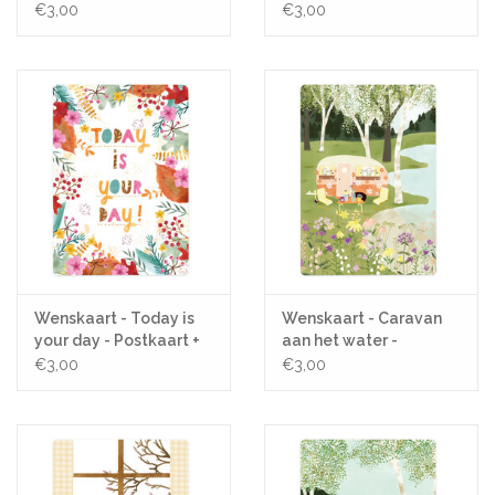
Envelop
Postkaart + Envelop
€3,00
€3,00
Wenskaart - Today is
Wenskaart - Caravan
your day - Postkaart +
aan het water -
Envelop
Postkaart + Envelop
€3,00
€3,00