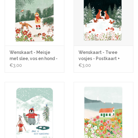
Wenskaart - Meisje
Wenskaart - Twee
met slee, vos en hond -
vosjes - Postkaart +
Postkaart + Envelop
Envelop
€3,00
€3,00