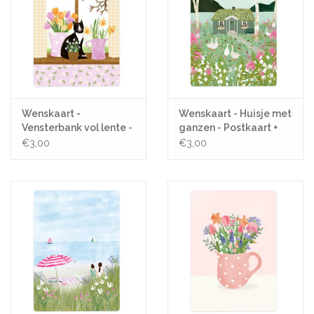
Wenskaart -
Wenskaart - Huisje met
Vensterbank vol lente -
ganzen - Postkaart +
Postkaart + Envelop
Envelop
€3,00
€3,00