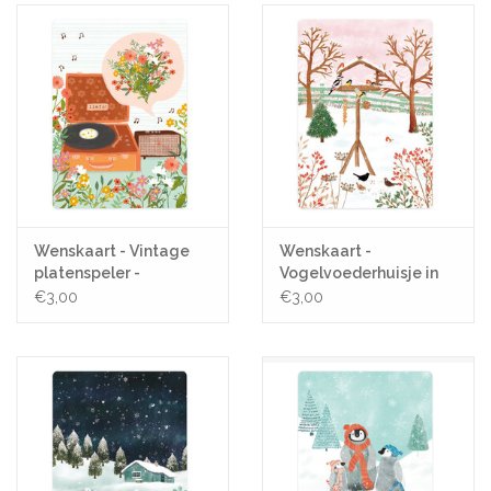
Wenskaart - Vintage
Wenskaart -
platenspeler -
Vogelvoederhuisje in
Postkaart + Envelop
de sneeuw - Postkaart
€3,00
€3,00
+ Envelop