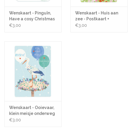
Wenskaart - Pinguïn,
Wenskaart - Huis aan
Have a cosy Christmas
zee - Postkaart +
- Postkaart + Envelop
Envelop
€3,00
€3,00
Wenskaart - Ooievaar,
klein meisje onderweg
- Postkaart + Envelop
€3,00