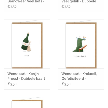
Brandweer, Veel liefs -
Veel geluk - Dubbele
Dubbele kaart +
kaart + Envelop
€3,50
€3,50
Envelop
Wenskaart - Konijn,
Wenskaart - Krokodil,
Proost - Dubbele kaart
Gefeliciteerd -
+ Envelop
Dubbele kaart +
€3,50
€3,50
Envelop