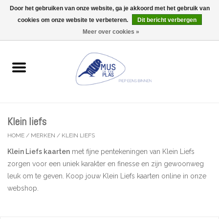
Door het gebruiken van onze website, ga je akkoord met het gebruik van
Wij zijn uitzonderlijk gesloten op Do 13/08
cookies om onze website te verbeteren.
Dit bericht verbergen
0 Artikelen - €0,00
Meer over cookies »
Home
Wenskaarten
Accessoires
Klein liefs
Lifestyle
HOME
/
MERKEN
/
KLEIN LIEFS
Klein Liefs kaarten
met fijne pentekeningen van Klein Liefs
Kleine gelukjes
zorgen voor een uniek karakter en finesse en zijn gewoonweg
leuk om te geven. Koop jouw Klein Liefs kaarten online in onze
Troost
webshop.
Thema