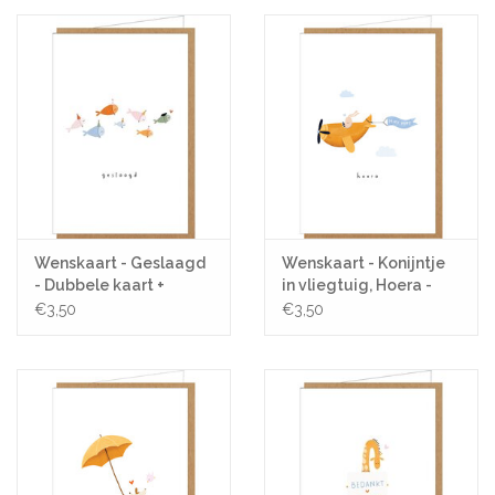
Wenskaart - Geslaagd
Wenskaart - Konijntje
- Dubbele kaart +
in vliegtuig, Hoera -
Envelop
Dubbele kaart +
€3,50
€3,50
Envelop