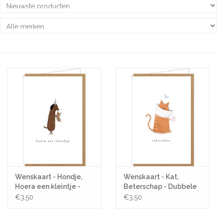
Pasen
Koopjes
Cadeaubonnen
Blog
Wenskaart - Hondje,
Wenskaart - Kat,
Hoera een kleintje -
Beterschap - Dubbele
Dubbele kaart +
kaart + Envelop
€3,50
€3,50
Envelop