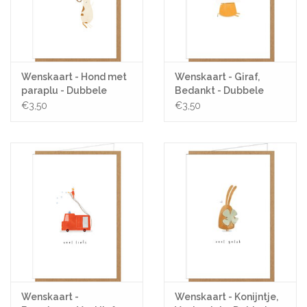
Wenskaart - Hond met
Wenskaart - Giraf,
paraplu - Dubbele
Bedankt - Dubbele
Kaart + Envelop
kaart + Envelop
€3,50
€3,50
Wenskaart -
Wenskaart - Konijntje,