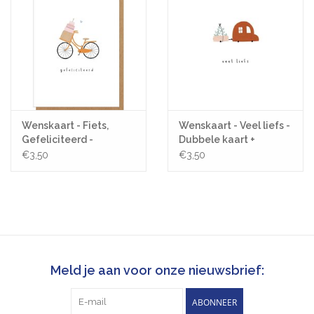
Wenskaart - Fiets,
Wenskaart - Veel liefs -
Gefeliciteerd -
Dubbele kaart +
Dubbele kaart +
Envelop
€3,50
€3,50
Envelop
Meld je aan voor onze nieuwsbrief:
ABONNEER