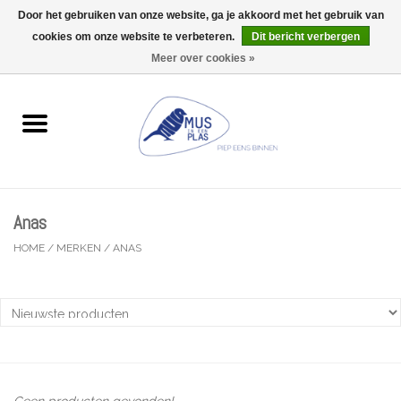
Door het gebruiken van onze website, ga je akkoord met het gebruik van
Wij zijn uitzonderlijk gesloten op Do 13/08
cookies om onze website te verbeteren.
Dit bericht verbergen
0 Artikelen - €0,00
Meer over cookies »
Home
Wenskaarten
Accessoires
Anas
Lifestyle
HOME
/
MERKEN
/
ANAS
Kleine gelukjes
Troost
Thema
Geen producten gevonden!...