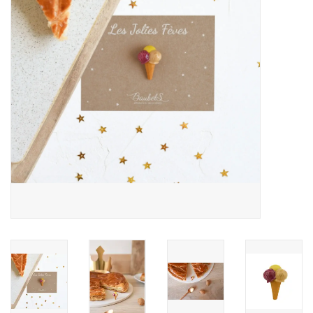
Pasen
Koopjes
Cadeaubonnen
Blog