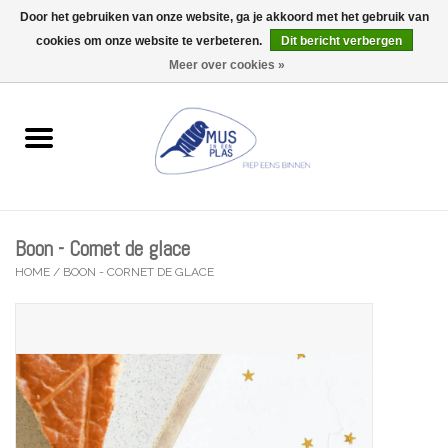
Door het gebruiken van onze website, ga je akkoord met het gebruik van
Wij zijn uitzonderlijk gesloten op Do 06/08 en Do 13/08
cookies om onze website te verbeteren.
Dit bericht verbergen
0 Artikelen - €0,00
Meer over cookies »
Home
Wenskaarten
Accessoires
Boon - Cornet de glace
Lifestyle
HOME
/
BOON - CORNET DE GLACE
Kleine gelukjes
Troost
Thema