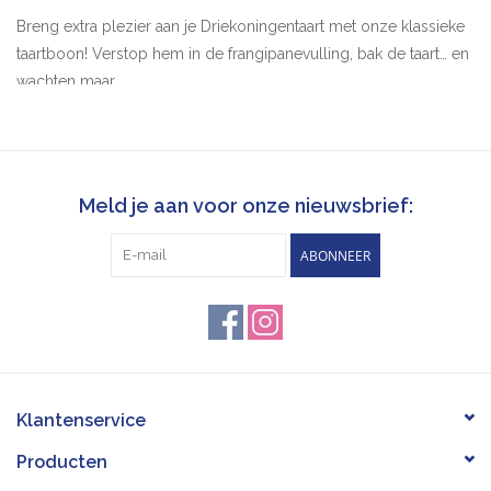
Breng extra plezier aan je Driekoningentaart met onze klassieke
taartboon! Verstop hem in de frangipanevulling, bak de taart… en
wachten maar.
Wie het stukje met de boon vindt, wordt koning of koningin voor
één dag
Deze traditie bestaat al sinds de Romeinen en staat symbool
Meld je aan voor onze nieuwsbrief:
voor geluk en nieuw leven.
ABONNEER
Klein, simpel, maar gegarandeerd voor grote glimlachen aan
tafel!
Klantenservice
Producten