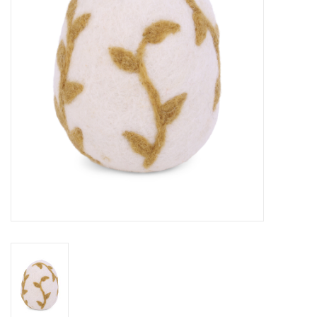
Pasen
Koopjes
Cadeaubonnen
Blog