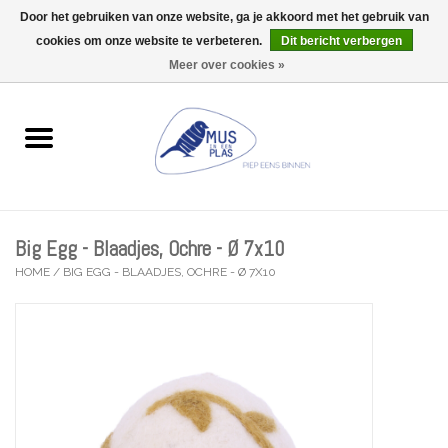
Door het gebruiken van onze website, ga je akkoord met het gebruik van
Wij zijn uitzonderlijk gesloten op Do 13/08
cookies om onze website te verbeteren.
Dit bericht verbergen
0 Artikelen - €0,00
Meer over cookies »
Home
Wenskaarten
Accessoires
Big Egg - Blaadjes, Ochre - Ø 7x10
Lifestyle
HOME
/
BIG EGG - BLAADJES, OCHRE - Ø 7X10
Kleine gelukjes
Troost
Thema