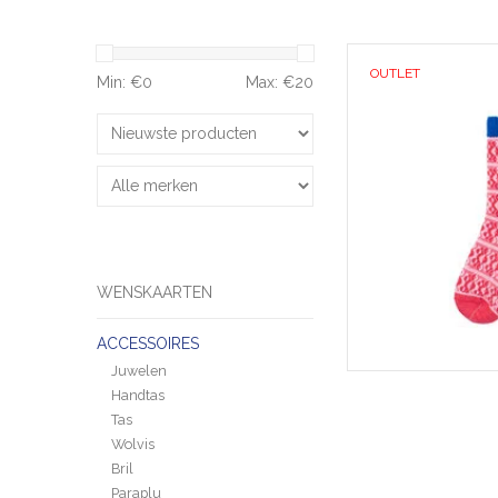
Verwen jezelf met o
OUTLET
van een zachte meri
Min: €
0
Max: €
20
Geniet de hele dag 
luxueuze zach
TOEVOEGEN 
WENSKAARTEN
ACCESSOIRES
Juwelen
Handtas
Tas
Wolvis
Bril
Paraplu