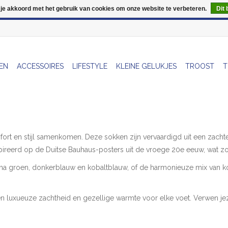
 je akkoord met het gebruik van cookies om onze website te verbeteren.
Dit 
Wij zijn uitzonderlijk gesloten op Do 06/08 en Do 13/08
EN
ACCESSOIRES
LIFESTYLE
KLEINE GELUKJES
TROOST
T
fort en stijl samenkomen. Deze sokken zijn vervaardigd uit een zach
reerd op de Duitse Bauhaus-posters uit de vroege 20e eeuw, wat zorgt 
cha groen, donkerblauw en kobaltblauw, of de harmonieuze mix van ko
 luxueuze zachtheid en gezellige warmte voor elke voet. Verwen jeze