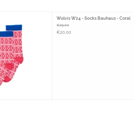
nze knusse sokken, gemaakt
Wolvis W24 - Socks Bauhaus - Coral
noblend in heldere kleuren.
€29,00
van de gezellige warmte en
€20,00
theid rond je voeten!
AAN WINKELWAGEN