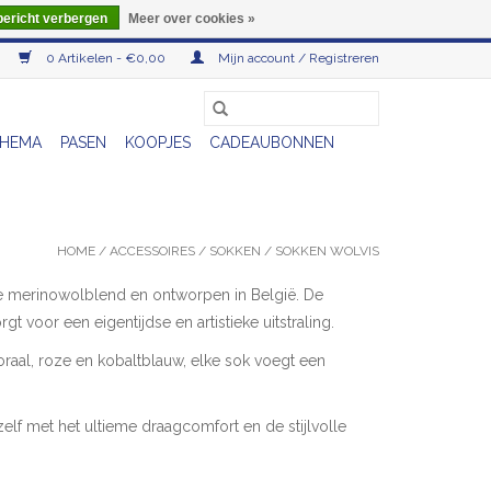
bericht verbergen
Meer over cookies »
0 Artikelen - €0,00
Mijn account / Registreren
HEMA
PASEN
KOOPJES
CADEAUBONNEN
HOME
/
ACCESSOIRES
/
SOKKEN
/
SOKKEN WOLVIS
te merinowolblend en ontworpen in België. De
voor een eigentijdse en artistieke uitstraling.
raal, roze en kobaltblauw, elke sok voegt een
lf met het ultieme draagcomfort en de stijlvolle