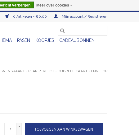
bericht verbergen
Meer over cookies »
0 Artikelen - €0,00
Mijn account / Registreren
HEMA
PASEN
KOOPJES
CADEAUBONNEN
/
WENSKAART - PEAR PERFECT - DUBBELE KAART + ENVELOP
+
TOEVOEGEN AAN WINKELWAGEN
-