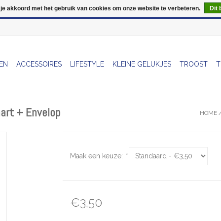
 je akkoord met het gebruik van cookies om onze website te verbeteren.
Dit 
Wij zijn uitzonderlijk gesloten op Do 13/08
EN
ACCESSOIRES
LIFESTYLE
KLEINE GELUKJES
TROOST
T
aart + Envelop
HOME
Maak een keuze:
*
€3,50