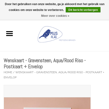
Door het gebruiken van onze website, ga je akkoord met het gebruik van
Wij zijn uitzonderlijk gesloten op Do 13/08
cookies om onze website te verbeteren.
Dit bericht verbergen
0 Artikelen - €0,00
Meer over cookies »
Home
Wenskaarten
Accessoires
Wenskaart - Gravensteen, Aqua/Rood Riso -
Lifestyle
Postkaart + Envelop
HOME
/
WENSKAART - GRAVENSTEEN, AQUA/ROOD RISO - POSTKAART +
ENVELOP
Kleine gelukjes
Troost
Thema