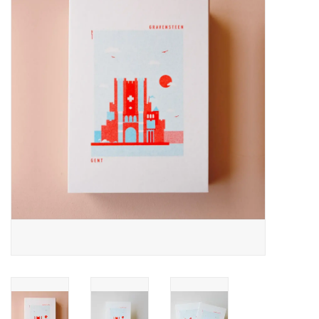
Pasen
Koopjes
Cadeaubonnen
Blog