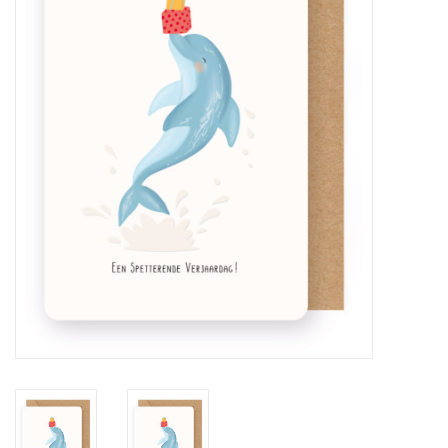
Pasen
Koopjes
Cadeaubonnen
Blog