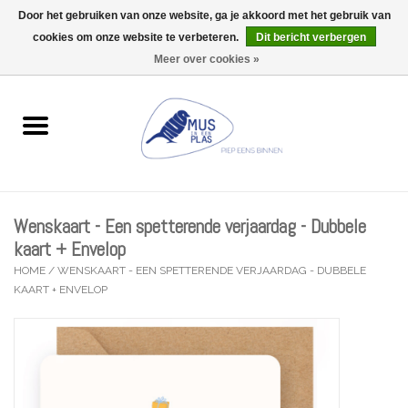
Door het gebruiken van onze website, ga je akkoord met het gebruik van
Wij zijn uitzonderlijk gesloten op Do 06/08 en Do 13/08
cookies om onze website te verbeteren.
Dit bericht verbergen
0 Artikelen - €0,00
Meer over cookies »
Home
Wenskaarten
Accessoires
Wenskaart - Een spetterende verjaardag - Dubbele
Lifestyle
kaart + Envelop
HOME
/
WENSKAART - EEN SPETTERENDE VERJAARDAG - DUBBELE
KAART + ENVELOP
Kleine gelukjes
Troost
Thema