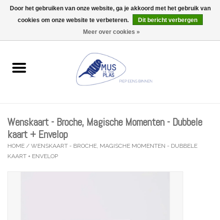
Door het gebruiken van onze website, ga je akkoord met het gebruik van
Wij zijn uitzonderlijk gesloten op Do 13/08
cookies om onze website te verbeteren.
Dit bericht verbergen
0 Artikelen - €0,00
Meer over cookies »
Home
Wenskaarten
Accessoires
Wenskaart - Broche, Magische Momenten - Dubbele
Lifestyle
kaart + Envelop
HOME
/
WENSKAART - BROCHE, MAGISCHE MOMENTEN - DUBBELE
KAART + ENVELOP
Kleine gelukjes
Troost
Thema