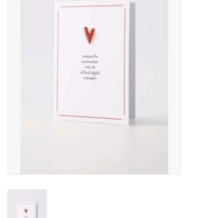
Pasen
Koopjes
Cadeaubonnen
Blog