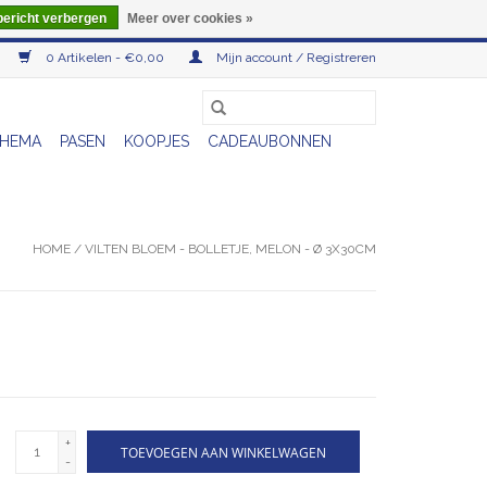
bericht verbergen
Meer over cookies »
0 Artikelen - €0,00
Mijn account / Registreren
HEMA
PASEN
KOOPJES
CADEAUBONNEN
HOME
/
VILTEN BLOEM - BOLLETJE, MELON - Ø 3X30CM
+
TOEVOEGEN AAN WINKELWAGEN
-