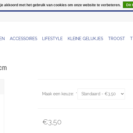
 je akkoord met het gebruik van cookies om onze website te verbeteren.
Dit 
Wij zijn uitzonderlijk gesloten op Do 13/08
EN
ACCESSOIRES
LIFESTYLE
KLEINE GELUKJES
TROOST
T
0cm
Maak een keuze:
*
€3,50