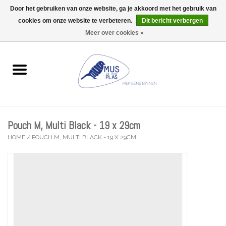
Door het gebruiken van onze website, ga je akkoord met het gebruik van
Wij zijn uitzonderlijk gesloten op Do 13/08
cookies om onze website te verbeteren.
Dit bericht verbergen
0 Artikelen - €0,00
Meer over cookies »
Home
Wenskaarten
Accessoires
Pouch M, Multi Black - 19 x 29cm
Lifestyle
HOME
/
POUCH M, MULTI BLACK - 19 X 29CM
Kleine gelukjes
Troost
Thema