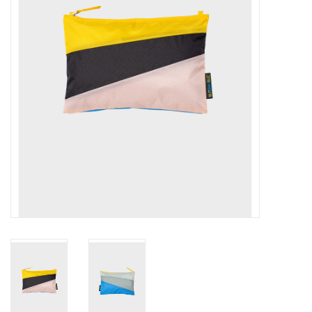
Pasen
Koopjes
Cadeaubonnen
Blog