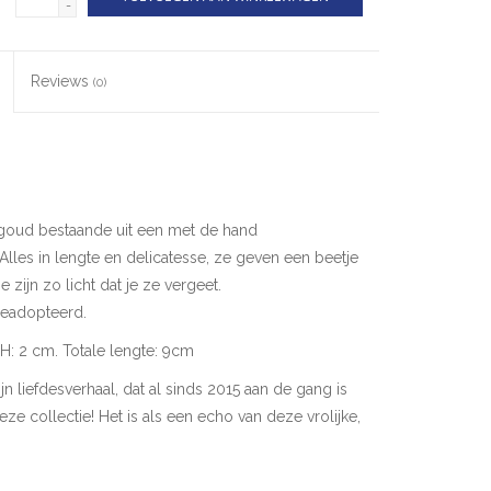
-
Reviews
(0)
goud bestaande uit een met de hand
Alles in lengte en delicatesse, ze geven een beetje
Ze zijn zo licht dat je ze vergeet.
geadopteerd.
 H: 2 cm. Totale lengte: 9cm
ijn liefdesverhaal, dat al sinds 2015 aan de gang is
eze collectie! Het is als een echo van deze vrolijke,