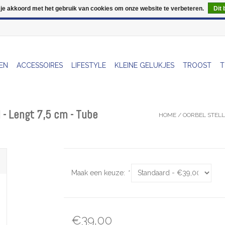
 je akkoord met het gebruik van cookies om onze website te verbeteren.
Dit 
Wij zijn uitzonderlijk gesloten op Do 06/08 en Do 13/08
EN
ACCESSOIRES
LIFESTYLE
KLEINE GELUKJES
TROOST
T
d - Lengt 7,5 cm - Tube
HOME
/
OORBEL STELL
Maak een keuze:
*
€39,00