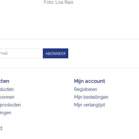
Foto: Lisa Raio
ABONNEER
cten
Mijn account
oducten
Registreren
bonnen
Mijn bestellingen
producten
Mijn verlanglijst
ingen
d