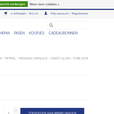
bericht verbergen
Meer over cookies »
0 Artikelen - €0,00
Mijn account / Registreren
HEMA
PASEN
KOOPJES
CADEAUBONNEN
A - PETROL - MESSING VERGULD - LENGT 7,5 CM - TUBE 2CM
+
TOEVOEGEN AAN WINKELWAGEN