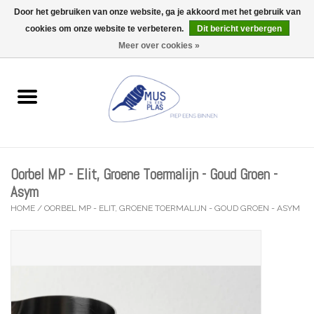
Door het gebruiken van onze website, ga je akkoord met het gebruik van
Wij zijn uitzonderlijk gesloten op Do 06/08 en Do 13/08
cookies om onze website te verbeteren.
Dit bericht verbergen
0 Artikelen - €0,00
Meer over cookies »
Home
Wenskaarten
Accessoires
Oorbel MP - Elit, Groene Toermalijn - Goud Groen -
Lifestyle
Asym
HOME
/
OORBEL MP - ELIT, GROENE TOERMALIJN - GOUD GROEN - ASYM
Kleine gelukjes
Troost
Thema