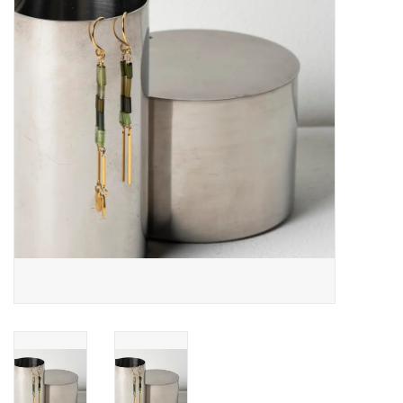
Pasen
Koopjes
Cadeaubonnen
Blog