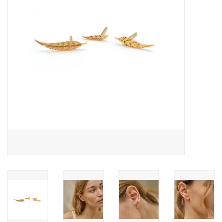
Pasen
Koopjes
Cadeaubonnen
Blog