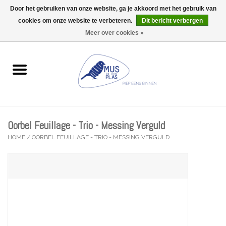
Door het gebruiken van onze website, ga je akkoord met het gebruik van
Wij zijn uitzonderlijk gesloten op Do 13/08
cookies om onze website te verbeteren.
Dit bericht verbergen
0 Artikelen - €0,00
Meer over cookies »
Home
Wenskaarten
Accessoires
Oorbel Feuillage - Trio - Messing Verguld
Lifestyle
HOME
/
OORBEL FEUILLAGE - TRIO - MESSING VERGULD
Kleine gelukjes
Troost
Thema