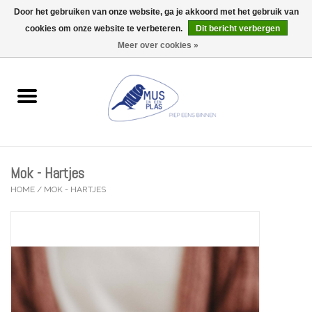
Door het gebruiken van onze website, ga je akkoord met het gebruik van
Wij zijn uitzonderlijk gesloten op Do 13/08
cookies om onze website te verbeteren.
Dit bericht verbergen
0 Artikelen - €0,00
Meer over cookies »
Home
Wenskaarten
Accessoires
Mok - Hartjes
Lifestyle
HOME
/
MOK - HARTJES
Kleine gelukjes
Troost
Thema