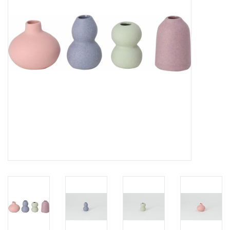
Pasen
Koopjes
Cadeaubonnen
Blog