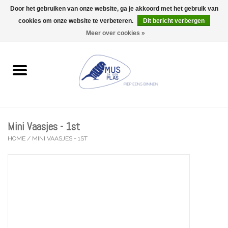
Door het gebruiken van onze website, ga je akkoord met het gebruik van
Wij zijn uitzonderlijk gesloten op Do 13/08
cookies om onze website te verbeteren.
Dit bericht verbergen
0 Artikelen - €0,00
Meer over cookies »
Home
Wenskaarten
Accessoires
Mini Vaasjes - 1st
Lifestyle
HOME
/
MINI VAASJES - 1ST
Kleine gelukjes
Troost
Thema