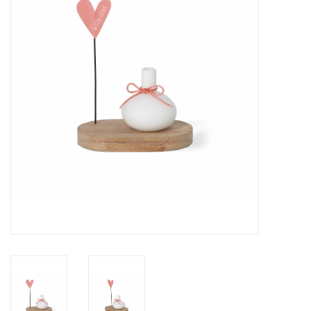
Pasen
Koopjes
Cadeaubonnen
Blog