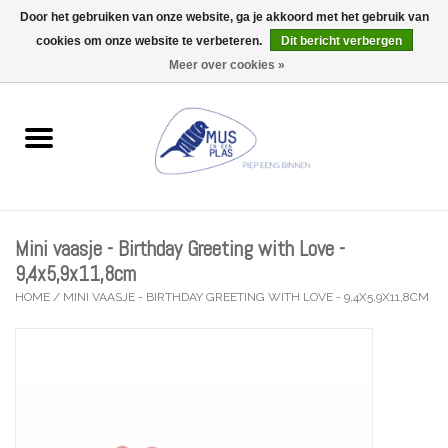
Door het gebruiken van onze website, ga je akkoord met het gebruik van
Wij zijn uitzonderlijk gesloten op Do 13/08
cookies om onze website te verbeteren.
Dit bericht verbergen
0 Artikelen - €0,00
Meer over cookies »
Home
Wenskaarten
Accessoires
Mini vaasje - Birthday Greeting with Love -
Lifestyle
9,4x5,9x11,8cm
HOME
/
MINI VAASJE - BIRTHDAY GREETING WITH LOVE - 9,4X5,9X11,8CM
Kleine gelukjes
Troost
Thema