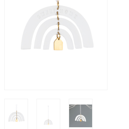
Pasen
Koopjes
Cadeaubonnen
Blog