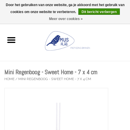
Door het gebruiken van onze website, ga je akkoord met het gebruik van
Wij zijn uitzonderlijk gesloten op Do 06/08 en Do 13/08
cookies om onze website te verbeteren.
Dit bericht verbergen
0 Artikelen - €0,00
Meer over cookies »
Home
Wenskaarten
Accessoires
Mini Regenboog - Sweet Home - 7 x 4 cm
Lifestyle
HOME
/
MINI REGENBOOG - SWEET HOME - 7 X 4 CM
Kleine gelukjes
Troost
Thema