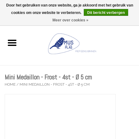
Door het gebruiken van onze website, ga je akkoord met het gebruik van
Wij zijn uitzonderlijk gesloten op Do 13/08
cookies om onze website te verbeteren.
Dit bericht verbergen
0 Artikelen - €0,00
Meer over cookies »
Home
Wenskaarten
Accessoires
Mini Medaillon - Frost - 4st - Ø 5 cm
Lifestyle
HOME
/
MINI MEDAILLON - FROST - 4ST - Ø 5 CM
Kleine gelukjes
Troost
Thema