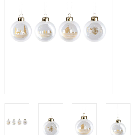
Pasen
Koopjes
Cadeaubonnen
Blog