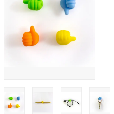
Pasen
Koopjes
Cadeaubonnen
Blog