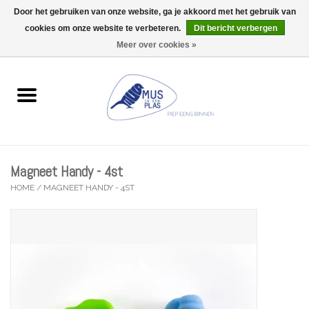
Door het gebruiken van onze website, ga je akkoord met het gebruik van
Wij zijn uitzonderlijk gesloten op Do 06/08 en Do 13/08
cookies om onze website te verbeteren.
Dit bericht verbergen
0 Artikelen - €0,00
Meer over cookies »
Home
Wenskaarten
Accessoires
Magneet Handy - 4st
Lifestyle
HOME
/
MAGNEET HANDY - 4ST
Kleine gelukjes
Troost
Thema