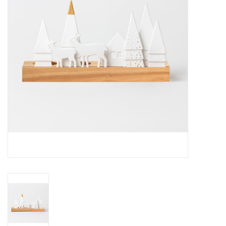
Pasen
Koopjes
Cadeaubonnen
Blog