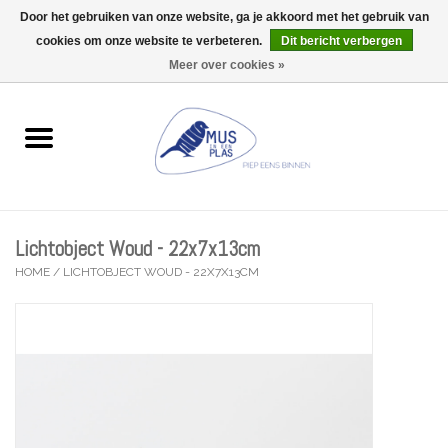
Door het gebruiken van onze website, ga je akkoord met het gebruik van
Wij zijn uitzonderlijk gesloten op Do 06/08 en Do 13/08
cookies om onze website te verbeteren.
Dit bericht verbergen
0 Artikelen - €0,00
Meer over cookies »
Home
Wenskaarten
Accessoires
Lichtobject Woud - 22x7x13cm
Lifestyle
HOME
/
LICHTOBJECT WOUD - 22X7X13CM
Kleine gelukjes
Troost
Thema