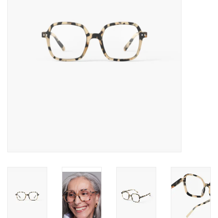
Pasen
Koopjes
Cadeaubonnen
Blog