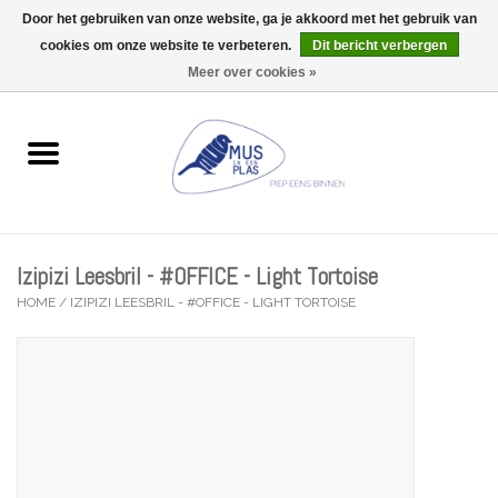
Door het gebruiken van onze website, ga je akkoord met het gebruik van
Wij zijn uitzonderlijk gesloten op Do 13/08
cookies om onze website te verbeteren.
Dit bericht verbergen
0 Artikelen - €0,00
Meer over cookies »
Home
Wenskaarten
Accessoires
Izipizi Leesbril - #OFFICE - Light Tortoise
Lifestyle
HOME
/
IZIPIZI LEESBRIL - #OFFICE - LIGHT TORTOISE
Kleine gelukjes
Troost
Thema