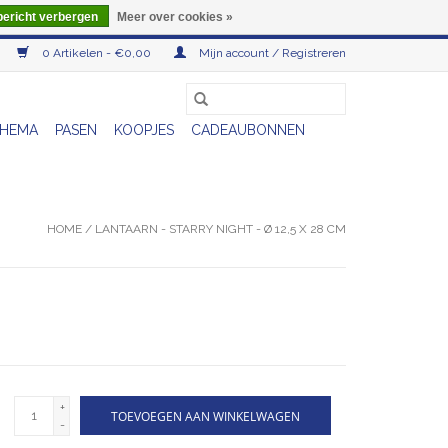
bericht verbergen
Meer over cookies »
0 Artikelen - €0,00
Mijn account / Registreren
HEMA
PASEN
KOOPJES
CADEAUBONNEN
HOME
/
LANTAARN - STARRY NIGHT - Ø 12,5 X 28 CM
+
TOEVOEGEN AAN WINKELWAGEN
-