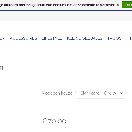
 je akkoord met het gebruik van cookies om onze website te verbeteren.
Dit 
Wij zijn uitzonderlijk gesloten op Do 13/08
EN
ACCESSOIRES
LIFESTYLE
KLEINE GELUKJES
TROOST
T
cm
Maak een keuze:
*
€70,00