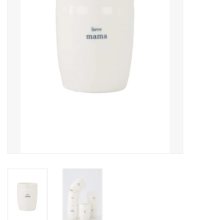
Pasen
Koopjes
Cadeaubonnen
Blog