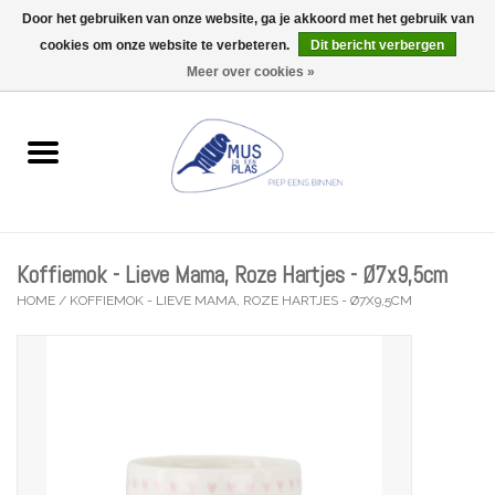
Door het gebruiken van onze website, ga je akkoord met het gebruik van
Wij zijn uitzonderlijk gesloten op Do 13/08
cookies om onze website te verbeteren.
Dit bericht verbergen
0 Artikelen - €0,00
Meer over cookies »
Home
Wenskaarten
Accessoires
Koffiemok - Lieve Mama, Roze Hartjes - Ø7x9,5cm
Lifestyle
HOME
/
KOFFIEMOK - LIEVE MAMA, ROZE HARTJES - Ø7X9,5CM
Kleine gelukjes
Troost
Thema