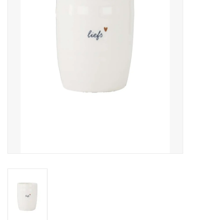
Pasen
Koopjes
Cadeaubonnen
Blog