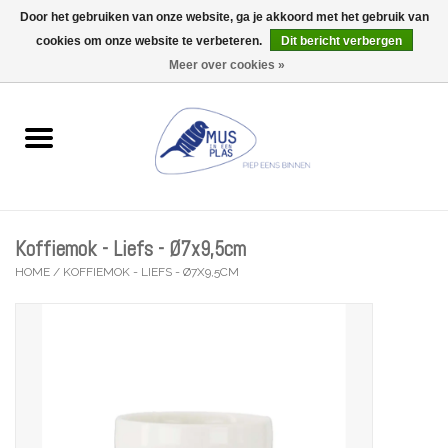
Door het gebruiken van onze website, ga je akkoord met het gebruik van
Wij zijn uitzonderlijk gesloten op Do 06/08 en Do 13/08
cookies om onze website te verbeteren.
Dit bericht verbergen
0 Artikelen - €0,00
Meer over cookies »
Home
Wenskaarten
Accessoires
Koffiemok - Liefs - Ø7x9,5cm
Lifestyle
HOME
/
KOFFIEMOK - LIEFS - Ø7X9,5CM
Kleine gelukjes
Troost
Thema