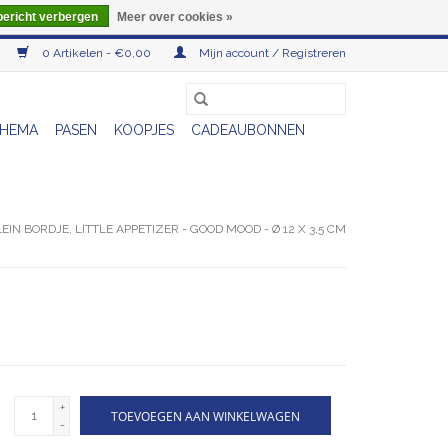
bericht verbergen
Meer over cookies »
0 Artikelen - €0,00
Mijn account / Registreren
HEMA
PASEN
KOOPJES
CADEAUBONNEN
EIN BORDJE, LITTLE APPETIZER - GOOD MOOD - Ø 12 X 3,5 CM
+
TOEVOEGEN AAN WINKELWAGEN
-