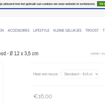
 je akkoord met het gebruik van cookies om onze website te verbeteren.
Dit 
Wij zijn uitzonderlijk gesloten op Do 13/08
EN
ACCESSOIRES
LIFESTYLE
KLEINE GELUKJES
TROOST
T
ood - Ø 12 x 3,5 cm
HOME
/
KL
Maak een keuze:
*
€16,00