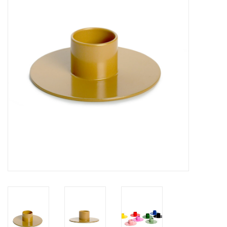
Pasen
Koopjes
Cadeaubonnen
Blog