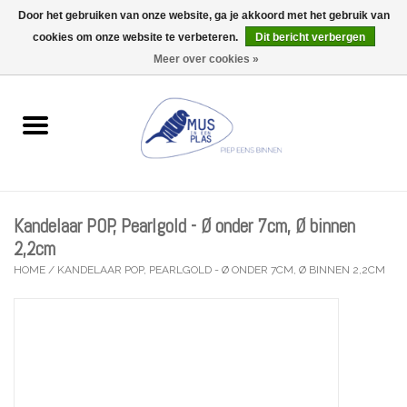
Door het gebruiken van onze website, ga je akkoord met het gebruik van
Wij zijn uitzonderlijk gesloten op Do 06/08 en Do 13/08
cookies om onze website te verbeteren.
Dit bericht verbergen
0 Artikelen - €0,00
Meer over cookies »
Home
Wenskaarten
Accessoires
Kandelaar POP, Pearlgold - Ø onder 7cm, Ø binnen
Lifestyle
2,2cm
HOME
/
KANDELAAR POP, PEARLGOLD - Ø ONDER 7CM, Ø BINNEN 2,2CM
Kleine gelukjes
Troost
Thema