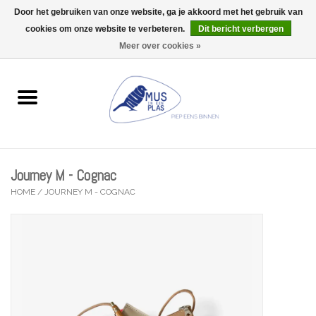
Door het gebruiken van onze website, ga je akkoord met het gebruik van
Wij zijn uitzonderlijk gesloten op Do 13/08
cookies om onze website te verbeteren.
Dit bericht verbergen
0 Artikelen - €0,00
Meer over cookies »
Home
Wenskaarten
Accessoires
Journey M - Cognac
Lifestyle
HOME
/
JOURNEY M - COGNAC
Kleine gelukjes
Troost
Thema