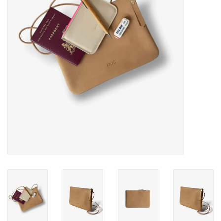
Pasen
Koopjes
Cadeaubonnen
Blog