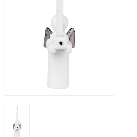
Pasen
Koopjes
Cadeaubonnen
Blog