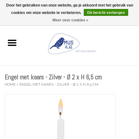
Door het gebruiken van onze website, ga je akkoord met het gebruik van
Wij zijn uitzonderlijk gesloten op Do 13/08
cookies om onze website te verbeteren.
Dit bericht verbergen
0 Artikelen - €0,00
Meer over cookies »
Home
Wenskaarten
Accessoires
Engel met kaars - Zilver - Ø 2 x H 6,5 cm
Lifestyle
HOME
/
ENGEL MET KAARS - ZILVER - Ø 2 X H 6,5 CM
Kleine gelukjes
Troost
Thema