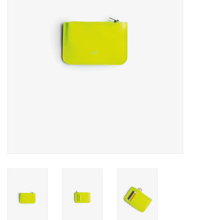
Pasen
Koopjes
Cadeaubonnen
Blog