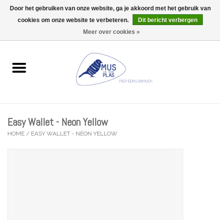
Door het gebruiken van onze website, ga je akkoord met het gebruik van
Wij zijn uitzonderlijk gesloten op Do 13/08
cookies om onze website te verbeteren.
Dit bericht verbergen
0 Artikelen - €0,00
Meer over cookies »
Home
Wenskaarten
Accessoires
Easy Wallet - Neon Yellow
Lifestyle
HOME
/
EASY WALLET - NEON YELLOW
Kleine gelukjes
Troost
Thema