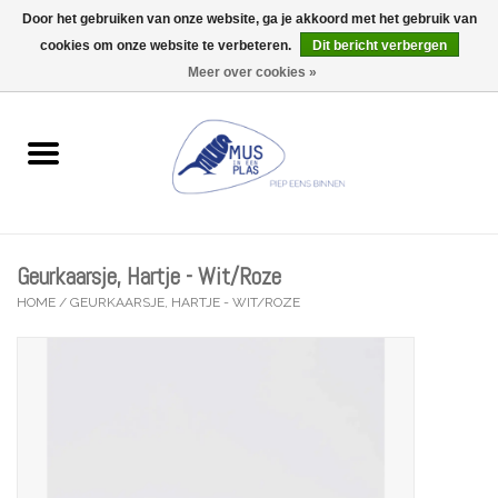
Door het gebruiken van onze website, ga je akkoord met het gebruik van
Wij zijn uitzonderlijk gesloten op Do 13/08
cookies om onze website te verbeteren.
Dit bericht verbergen
0 Artikelen - €0,00
Meer over cookies »
Home
Wenskaarten
Accessoires
Geurkaarsje, Hartje - Wit/Roze
Lifestyle
HOME
/
GEURKAARSJE, HARTJE - WIT/ROZE
Kleine gelukjes
Troost
Thema