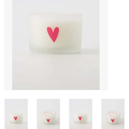
Pasen
Koopjes
Cadeaubonnen
Blog