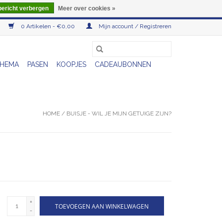
bericht verbergen
Meer over cookies »
0 Artikelen - €0,00
Mijn account / Registreren
HEMA
PASEN
KOOPJES
CADEAUBONNEN
HOME
/
BUISJE - WIL JE MIJN GETUIGE ZIJN?
+
TOEVOEGEN AAN WINKELWAGEN
-