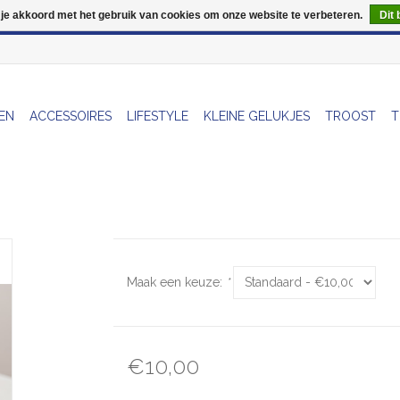
 je akkoord met het gebruik van cookies om onze website te verbeteren.
Dit 
Wij zijn uitzonderlijk gesloten op Do 13/08
EN
ACCESSOIRES
LIFESTYLE
KLEINE GELUKJES
TROOST
T
Maak een keuze:
*
€10,00