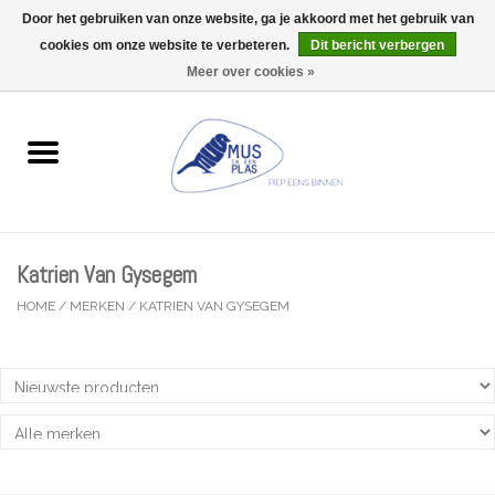
Door het gebruiken van onze website, ga je akkoord met het gebruik van
Wij zijn uitzonderlijk gesloten op Do 13/08
cookies om onze website te verbeteren.
Dit bericht verbergen
0 Artikelen - €0,00
Meer over cookies »
Home
Wenskaarten
Accessoires
Katrien Van Gysegem
Lifestyle
HOME
/
MERKEN
/
KATRIEN VAN GYSEGEM
Kleine gelukjes
Troost
Thema